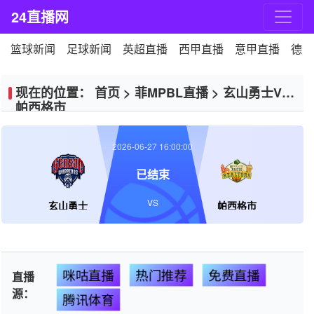
24直播网
篮球新闻
足球新闻
英超直播
西甲直播
意甲直播
德甲
现在的位置：
首页
>
菲MPBL直播
>
玄山勇士VS
帕西格市
2026-06-27 16:00:00
已结束
VS
玄山勇士
帕西格市
咪咕直播
热门推荐
免费直播
直播
源：
腾讯体育