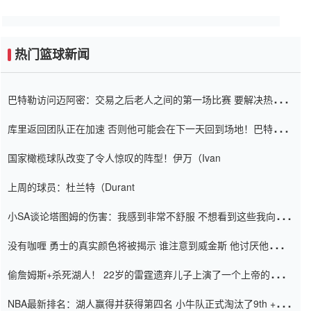
热门篮球新闻
巴特勒访问迈阿密：交易之后老人之间的第一场比赛 要解决热情的
怨恨
库里返回团队正在加速 否则他可能会在下一天回到场地！巴特勒迈
阿密的纸牌游戏引起了人们的关注
国家橄榄球队改变了令人惊叹的阵型！伊万（Ivan
上周的球员：杜兰特（Durant
小SA谈论塔图姆的伤害：我感到非常不舒服 不想看到这些我向他
道歉
没有咖喱 勇士的真实颜色将被揭示 谁注意到威金斯 他讨厌他的老
老板
偷詹姆斯+杀死湖人！ 22岁的雷霆遗弃儿子上演了一个上帝的剧
本：疯狂的反击争夺1亿元人民币的合同
NBA最新排名：湖人赢得并获得第四名 小牛队正式淘汰了9th + 76