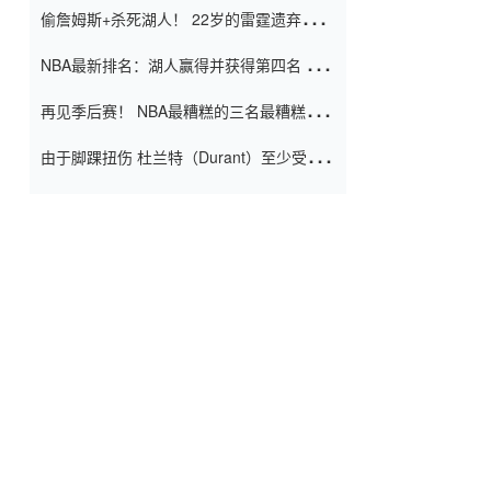
偷詹姆斯+杀死湖人！ 22岁的雷霆遗弃儿子
上演了一个上帝的剧本：疯狂的反击争夺1
NBA最新排名：湖人赢得并获得第四名 小
亿元人民币的合同
牛队正式淘汰了9th + 76人
再见季后赛！ NBA最糟糕的三名最糟糕的
球员徒劳无功 也许您低估了硬化
由于脚踝扭伤 杜兰特（Durant）至少受伤
了一周