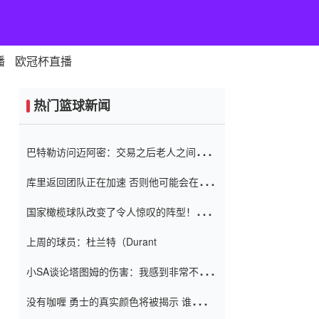
播
欧冠杯直播
热门篮球新闻
巴特勒访问迈阿密：交易之后老人之间的第
一场比赛 要解决热情的怨恨
库里返回团队正在加速 否则他可能会在下
一天回到场地！巴特勒迈阿密的纸牌游戏引
国家橄榄球队改变了令人惊叹的阵型！伊万
起了人们的关注
（Ivan
上周的球员：杜兰特（Durant
小SA谈论塔图姆的伤害：我感到非常不舒
服 不想看到这些我向他道歉
没有咖喱 勇士的真实颜色将被揭示 谁注意
到威金斯 他讨厌他的老老板