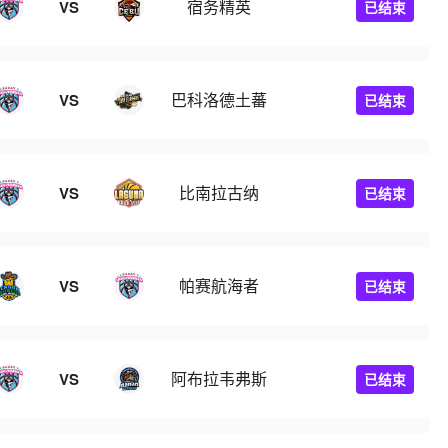
宿务精英
VS
已结束
巴科洛德土蕃
VS
已结束
比南拉古纳
VS
已结束
帕赛航海者
VS
已结束
阿布拉韦弗斯
VS
已结束