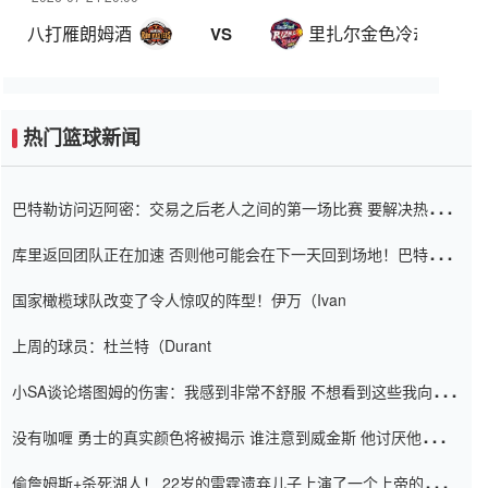
八打雁朗姆酒
里扎尔金色冷却器
VS
热门篮球新闻
巴特勒访问迈阿密：交易之后老人之间的第一场比赛 要解决热情的
怨恨
库里返回团队正在加速 否则他可能会在下一天回到场地！巴特勒迈
阿密的纸牌游戏引起了人们的关注
国家橄榄球队改变了令人惊叹的阵型！伊万（Ivan
上周的球员：杜兰特（Durant
小SA谈论塔图姆的伤害：我感到非常不舒服 不想看到这些我向他
道歉
没有咖喱 勇士的真实颜色将被揭示 谁注意到威金斯 他讨厌他的老
老板
偷詹姆斯+杀死湖人！ 22岁的雷霆遗弃儿子上演了一个上帝的剧