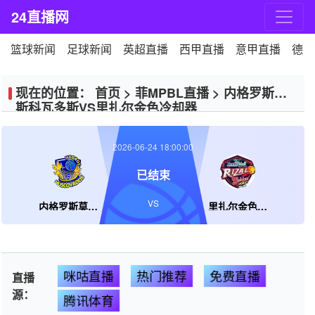
24直播网
篮球新闻
足球新闻
英超直播
西甲直播
意甲直播
德甲
现在的位置：
首页
>
菲MPBL直播
>
内格罗斯莫
斯科瓦多斯VS里扎尔金色冷却器
2026-06-24 18:00:00
已结束
VS
内格罗斯莫斯科瓦多斯
里扎尔金色冷却器
咪咕直播
热门推荐
免费直播
直播
源：
腾讯体育